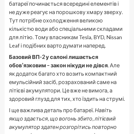
батареї починається всередині елементів і
не дуже реагує на порошкову хмару зверху.
Тут потрібне охолодження великою
кількістю води або спеціальними складами
для літію. Тому власникам Tesla, BYD, Nissan
Leaf і подібних варто думати наперед.
Базовий ВП-2 у салоні лишається
обов’язковим – закон нікуди не дівся
. Але
як додаток багато хто возить компактний
емульсійний засіб, розрахований саме на
літієві акумулятори. Це вже не вимога, а
здоровий глузд для тих, хто їздить на струмі.
І ще важлива деталь про батареї.
Навіть
якщо здається, що вогонь збито, літієвий
акумулятор здатен розгорітись повторно