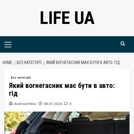
Skip
LIFE UA
to
content
Primary
Menu
HOME
БЕЗ КАТЕГОРІЇ
ЯКИЙ ВОГНЕГАСНИК МАЄ БУТИ В АВТО: ГІД
Без категорії
Який вогнегасник має бути в авто:
гід
Andrew Milos
08.07.2026
0