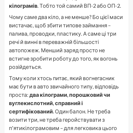
кілограмів
. Тобто той самий ВП-2 або ОП-2.
Чому саме два кіло, а не менше? Бо цієї маси
вистачає, щоб збити типове займання –
палива, проводки, пластику. А саме ці три
речі й винні в переважній більшості
автопожеж. Менший заряд просто не
встигне зробити роботу до того, як вогонь
розійдеться.
Тому коли хтось питає, який вогнегасник
має бути в авто звичайного типу, відповідь
проста:
два кілограми, порошковий чи
вуглекислотний, справний і
сертифікований.
Один балон. Не треба
возити три, не треба геройствувати з
п’ятикілограмовим – для легковика цього