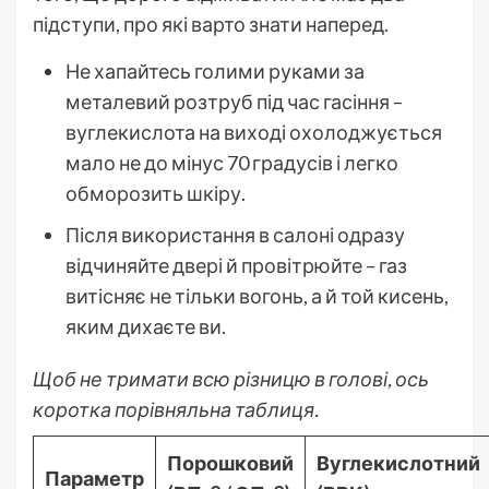
підступи, про які варто знати наперед.
Не хапайтесь голими руками за
металевий розтруб під час гасіння –
вуглекислота на виході охолоджується
мало не до мінус 70 градусів і легко
обморозить шкіру.
Після використання в салоні одразу
відчиняйте двері й провітрюйте – газ
витісняє не тільки вогонь, а й той кисень,
яким дихаєте ви.
Щоб не тримати всю різницю в голові, ось
коротка порівняльна таблиця.
Порошковий
Вуглекислотний
Параметр