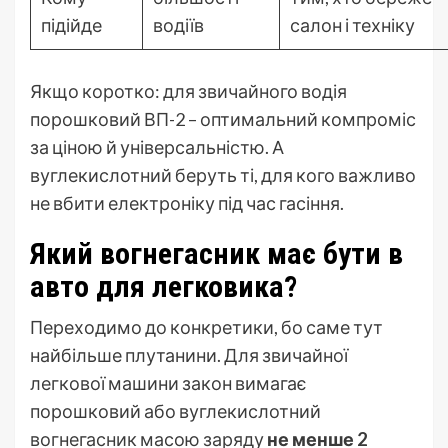
підійде
водіїв
салон і техніку
Якщо коротко: для звичайного водія
порошковий ВП-2 – оптимальний компроміс
за ціною й універсальністю. А
вуглекислотний беруть ті, для кого важливо
не вбити електроніку під час гасіння.
Який вогнегасник має бути в
авто для легковика?
Переходимо до конкретики, бо саме тут
найбільше плутанини. Для звичайної
легкової машини закон вимагає
порошковий або вуглекислотний
вогнегасник масою заряду
не менше 2