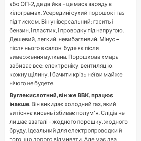
або ОП-2, де двійка – це маса заряду в
кілограмах. Усередині сухий порошок і газ
під тиском. Він універсальний: гасить і
бензин, і пластик, і проводку під напругою.
Дешевий, легкий, невибагливий. Мінус –
після нього в салоні буде як після
виверження вулкана. Порошкова хмара
забиває все: електроніку, вентиляцію,
кожну щілину. І бачити крізь неї ви майже
нічого не будете.
Вуглекислотний, він же ВВК, працює
інакше
. Він викидає холодний газ, який
витісняє кисень і збиває полум’я. Слідів не
лишає взагалі – жодного порошку, жодного
бруду. Ідеальний для електропроводки й
того, що дорого відмивати. Але має два