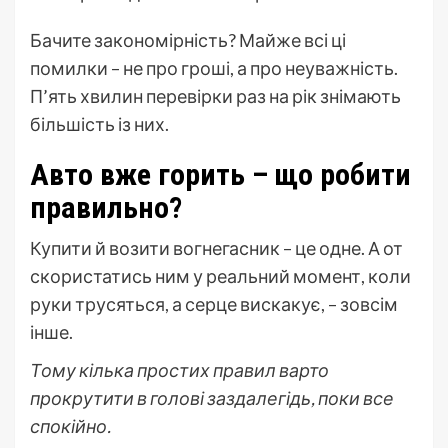
Бачите закономірність? Майже всі ці
помилки – не про гроші, а про неуважність.
П’ять хвилин перевірки раз на рік знімають
більшість із них.
Авто вже горить – що робити
правильно?
Купити й возити вогнегасник – це одне. А от
скористатись ним у реальний момент, коли
руки трусяться, а серце вискакує, – зовсім
інше.
Тому кілька простих правил варто
прокрутити в голові заздалегідь, поки все
спокійно.