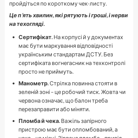
пройдіться по короткому чек-листу.
Це п’ять хвилин, які рятують і гроші, і нерви
на техогляді.
Сертифікат.
На корпусі й у документах
має бути маркування відповідності
українським стандартам ДСТУ. Без
сертифіката вогнегасник на техконтролі
просто не приймуть.
Манометр.
Стрілка повинна стояти в
зеленій зоні – це робочий тиск. Жовта чи
червона означає, що балон треба
перезаправити або міняти.
Пломба й чека.
Важіль запірного
пристрою має бути опломбований, а
чека – на місці. Зірвана пломба – привід