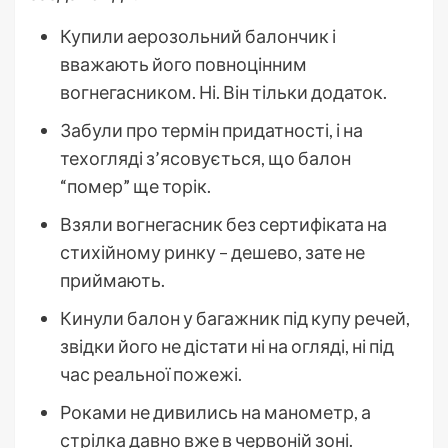
Купили аерозольний балончик і
вважають його повноцінним
вогнегасником. Ні. Він тільки додаток.
Забули про термін придатності, і на
техогляді з’ясовується, що балон
“помер” ще торік.
Взяли вогнегасник без сертифіката на
стихійному ринку – дешево, зате не
приймають.
Кинули балон у багажник під купу речей,
звідки його не дістати ні на огляді, ні під
час реальної пожежі.
Роками не дивились на манометр, а
стрілка давно вже в червоній зоні.