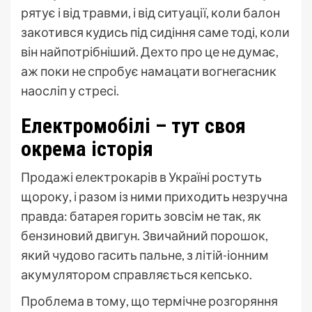
рятує і від травми, і від ситуації, коли балон
закотився кудись під сидіння саме тоді, коли
він найпотрібніший. Дехто про це не думає,
аж поки не спробує намацати вогнегасник
наосліп у стресі.
Електромобілі – тут своя
окрема історія
Продажі електрокарів в Україні ростуть
щороку, і разом із ними приходить незручна
правда: батарея горить зовсім не так, як
бензиновий двигун. Звичайний порошок,
який чудово гасить пальне, з літій-іонним
акумулятором справляється кепсько.
Проблема в тому, що термічне розгоряння