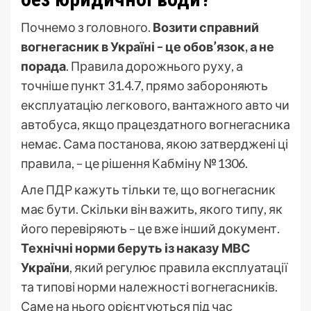
Почнемо з головного.
Возити справний
вогнегасник в Україні – це обов’язок, а не
порада
. Правила дорожнього руху, а
точніше пункт 31.4.7, прямо забороняють
експлуатацію легкового, вантажного авто чи
автобуса, якщо працездатного вогнегасника
немає. Сама постанова, якою затверджені ці
правила, – це рішення Кабміну №1306.
Але ПДР кажуть тільки те, що вогнегасник
має бути. Скільки він важить, якого типу, як
його перевіряють – це вже інший документ.
Технічні норми беруть із наказу МВС
України
, який регулює правила експлуатації
та типові норми належності вогнегасників.
Саме на нього орієнтуються під час