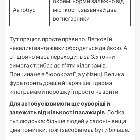
окремі норми залежно від
Автобус
місткості, зазвичай два
вогнегасники
Тут працює просте правило. Легкові й
невеликі вантажівки обходяться двійкою. А
от щойно маса переходить за 3,5 тонни –
вимога стрибає до п’яти кілограмів.
Причина не в бюрократії, а у фізиці. Велика
фура горить довше й гарячіше, і двома
кілограмами порошку її просто не збити.
Для автобусів вимоги ще суворіші й
залежать від кількості пасажирів
. Логіка
тут людська: більше людей у салоні – вища
ціна помилки, тож і засобів має бути більше.