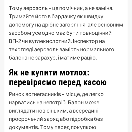
Тому аерозоль – це помічник, а не заміна.
Тримайте його в бардачку як швидку
допомогу на дрібне загоряння, але основним
засобом усе одно має бути повноцінний
ВП-2 чи вуглекислотний. Інспектор на
техогляді аерозоль замість нормального
балона не зарахує, і матиме рацію.
Як не купити мотлох:
перевіряємо перед касою
Ринок вогнегасників – місце, де легко
нарватись на непотріб. Балон може
виглядати новісіньким, а всередині –
просрочений заряд або підробка без
документів. Тому перед покупкою