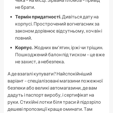
не брати.
Термін придатності.
Дивіться дату на
корпусі. Прострочений вогнегасник за
законом дорівнює відсутньому, хоч він і
повний.
Корпус.
Жодних вм’ятин, іржі чи тріщин.
Пошкоджений балон під тиском – це вже
не захист, а небезпека.
А де взагалі купувати? Найспокійніший
варіант – спеціалізовані магазини пожежної
безпеки або великі автомагазини, де вам
дадуть і паспорт виробу, і сертифікат на
руки. Стихійні лотки біля траси й підозріло
дешеві пропозиції краще оминати. Там