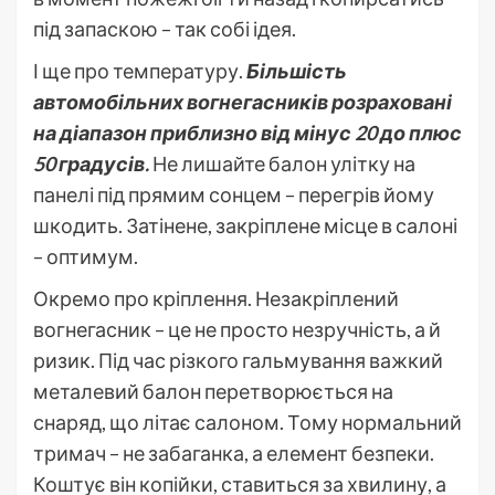
під запаскою – так собі ідея.
І ще про температуру.
Більшість
автомобільних вогнегасників розраховані
на діапазон приблизно від мінус 20 до плюс
50 градусів.
Не лишайте балон улітку на
панелі під прямим сонцем – перегрів йому
шкодить. Затінене, закріплене місце в салоні
– оптимум.
Окремо про кріплення. Незакріплений
вогнегасник – це не просто незручність, а й
ризик. Під час різкого гальмування важкий
металевий балон перетворюється на
снаряд, що літає салоном. Тому нормальний
тримач – не забаганка, а елемент безпеки.
Коштує він копійки, ставиться за хвилину, а