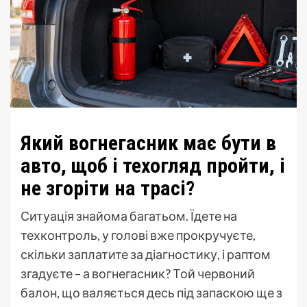
Який вогнегасник має бути в
авто, щоб і техогляд пройти, і
не згоріти на трасі?
Ситуація знайома багатьом. Їдете на
техконтроль, у голові вже прокручуєте,
скільки заплатите за діагностику, і раптом
згадуєте – а вогнегасник? Той червоний
балон, що валяється десь під запаскою ще з