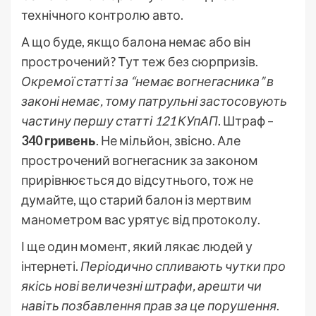
технічного контролю авто.
А що буде, якщо балона немає або він
прострочений? Тут теж без сюрпризів.
Окремої статті за “немає вогнегасника” в
законі немає, тому патрульні застосовують
частину першу статті 121 КУпАП
. Штраф –
340 гривень
. Не мільйон, звісно. Але
прострочений вогнегасник за законом
прирівнюється до відсутнього, тож не
думайте, що старий балон із мертвим
манометром вас урятує від протоколу.
І ще один момент, який лякає людей у
інтернеті.
Періодично спливають чутки про
якісь нові величезні штрафи, арешти чи
навіть позбавлення прав за це порушення
.