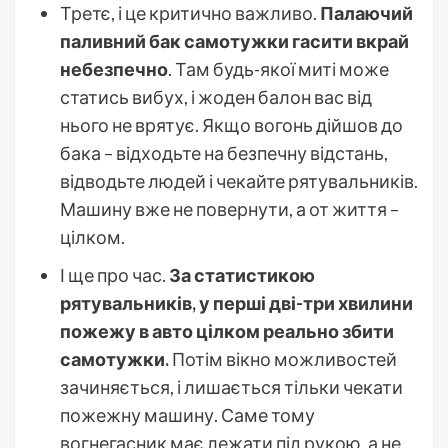
Третє, і це критично важливо.
Палаючий
паливний бак самотужки гасити вкрай
небезпечно
. Там будь-якої миті може
статись вибух, і жоден балон вас від
нього не врятує. Якщо вогонь дійшов до
бака – відходьте на безпечну відстань,
відводьте людей і чекайте рятувальників.
Машину вже не повернути, а от життя –
цілком.
І ще про час.
За статистикою
рятувальників, у перші дві-три хвилини
пожежу в авто цілком реально збити
самотужки.
Потім вікно можливостей
зачиняється, і лишається тільки чекати
пожежну машину. Саме тому
вогнегасник має лежати під рукою, а не