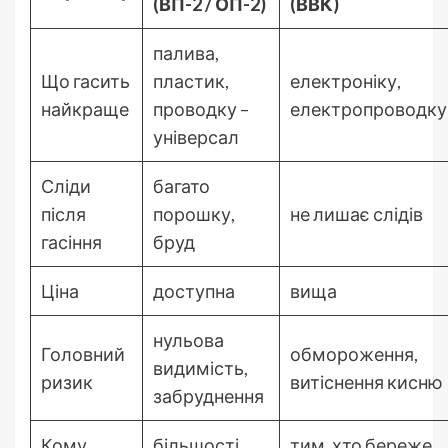
(ВП-2 / ОП-2)
(ВВК)
палива,
Що гасить
пластик,
електроніку,
найкраще
проводку –
електропроводку
універсал
Сліди
багато
після
порошку,
не лишає слідів
гасіння
бруд
Ціна
доступна
вища
нульова
Головний
обмороження,
видимість,
ризик
витіснення кисню
забруднення
Кому
більшості
тим, хто береже