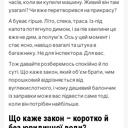
часів, коли ви купили машину. Живий він там
узагалі? Чи вже перетворився на прикрасу?
А буває гірше. Літо, спека, траса. Із-під
капота потягнуло димом, і за пів хвилини це
вже не дим, а полум’я. Ось у цей момент і
стає ясно, навіщо взагалі та штука в
багажнику. Не для інспектора. Для вас.
Тож давайте розберемось спокійно й по
суті. Що каже закон, який об’єм брати, чим
порошковий відрізняється від
вуглекислотного, і чому дешевий балончик
із заправки може вас підвести саме тоді,
коли він потрібен найбільше.
Що каже закон – коротко й
без юридичної води?