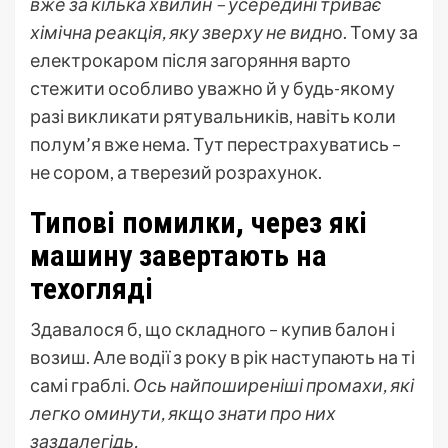
вже за кілька хвилин – усередині триває
хімічна реакція, яку зверху не видн
о. Тому за
електрокаром після загоряння варто
стежити особливо уважно й у будь-якому
разі викликати рятувальників, навіть коли
полум’я вже нема. Тут перестрахуватись –
не сором, а тверезий розрахунок.
Типові помилки, через які
машину завертають на
техогляді
Здавалося б, що складного – купив балон і
возиш. Але водії з року в рік наступають на ті
самі граблі.
Ось найпоширеніші промахи, які
легко оминути, якщо знати про них
заздалегідь.