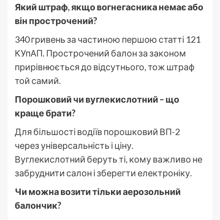
Який штраф, якщо вогнегасника немає або
він прострочений?
340 гривень за частиною першою статті 121
КУпАП. Прострочений балон за законом
прирівнюється до відсутнього, тож штраф
той самий.
Порошковий чи вуглекислотний – що
краще брати?
Для більшості водіїв порошковий ВП-2
через універсальність і ціну.
Вуглекислотний беруть ті, кому важливо не
забруднити салон і зберегти електроніку.
Чи можна возити тільки аерозольний
балончик?