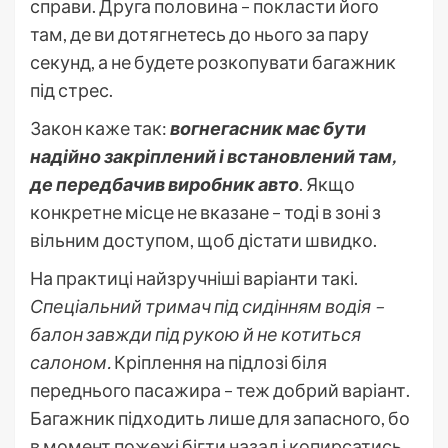
справи. Друга половина – покласти його
там, де ви дотягнетесь до нього за пару
секунд, а не будете розкопувати багажник
під стрес.
Закон каже так:
вогнегасник має бути
надійно закріплений і встановлений там,
де передбачив виробник авто
. Якщо
конкретне місце не вказане – тоді в зоні з
вільним доступом, щоб дістати швидко.
На практиці найзручніші варіанти такі.
Спеціальний тримач під сидінням водія –
балон завжди під рукою й не котиться
салоном.
Кріплення на підлозі біля
переднього пасажира – теж добрий варіант.
Багажник підходить лише для запасного, бо
в момент пожежі бігти назад і копирсатись