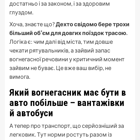
достатньо і за законом, і за здоровим
глуздом.
Хоча, знаєте що?
Дехто свідомо бере трохи
більший об’єм для довгих поїздок трасою.
Логіка є: чим далі від міста, тим довше
чекати рятувальників, а зайвий запас
вогнегасної речовини у критичний момент
зайвим не буває. Це вже ваш вибір, не
вимога.
Який вогнегасник має бути в
авто побільше – вантажівки
й автобуси
А тепер про транспорт, що серйозніший за
легковик. Тут норми ростуть разом із