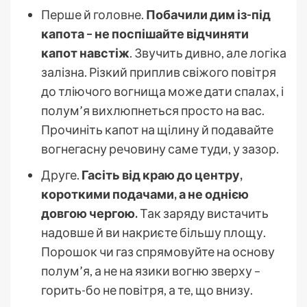
Перше й головне.
Побачили дим із-під
капота – не поспішайте відчиняти
капот навстіж
. Звучить дивно, але логіка
залізна. Різкий приплив свіжого повітря
до тліючого вогнища може дати спалах, і
полум’я вихлюпнеться просто на вас.
Прочиніть капот на щілину й подавайте
вогнегасну речовину саме туди, у зазор.
Друге.
Гасіть від краю до центру,
короткими подачами, а не однією
довгою чергою.
Так заряду вистачить
надовше й ви накриєте більшу площу.
Порошок чи газ спрямовуйте на основу
полум’я, а не на язики вогню зверху –
горить-бо не повітря, а те, що внизу.