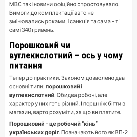
МВС такі новини офіційно спростовувало.
Вимоги до комплектації авто не
змінювались роками, і санкція та сама – ті
самі 340 гривень.
Порошковий чи
вуглекислотний – ось у чому
питання
Тепер до практики. Законом дозволено два
основні типи:
порошковий і
вуглекислотний
. Обидва робочі, але
характер у них геть різний. І перш ніж бігти в
магазин, варто розуміти, за що ви платите.
Порошковий – це робочий “кінь”
українських доріг
. Позначають його як ВП-2