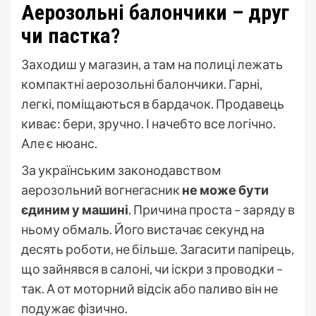
Аерозольні балончики – друг
чи пастка?
Заходиш у магазин, а там на полиці лежать
компактні аерозольні балончики. Гарні,
легкі, поміщаються в бардачок. Продавець
киває: бери, зручно. І начебто все логічно.
Але є нюанс.
За українським законодавством
аерозольний вогнегасник
не може бути
єдиним у машині
. Причина проста – заряду в
ньому обмаль. Його вистачає секунд на
десять роботи, не більше. Загасити папірець,
що зайнявся в салоні, чи іскри з проводки –
так. А от моторний відсік або паливо він не
подужає фізично.