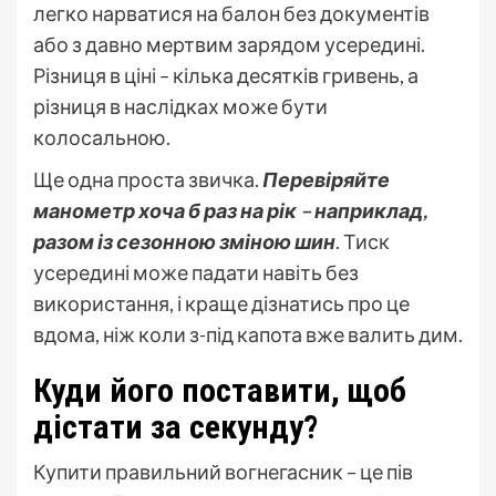
легко нарватися на балон без документів
або з давно мертвим зарядом усередині.
Різниця в ціні – кілька десятків гривень, а
різниця в наслідках може бути
колосальною.
Ще одна проста звичка.
Перевіряйте
манометр хоча б раз на рік – наприклад,
разом із сезонною зміною шин
. Тиск
усередині може падати навіть без
використання, і краще дізнатись про це
вдома, ніж коли з-під капота вже валить дим.
Куди його поставити, щоб
дістати за секунду?
Купити правильний вогнегасник – це пів