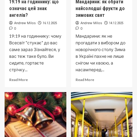
19:19 на годиннику: що
Мандарини: як обрати
означає цей знак
найсолодші фрукти до
ангелів?
зимових свят
Andrew Milos
Andrew Milos
16.12.2025
14.12.2025
0
0
19:19 на годиннику: чому
Мандарини: як не
Всесвіт "стукає" до вас
прогадати з вибором до
саме зараз Зізнайтеся, у
новорічного столу Зима
вас теж таке було. Ви
в Україні пахне не лише
сидите, гортаєте
снігом чи хвоєю, а
стрічку...
насамперед...
Read More
Read More