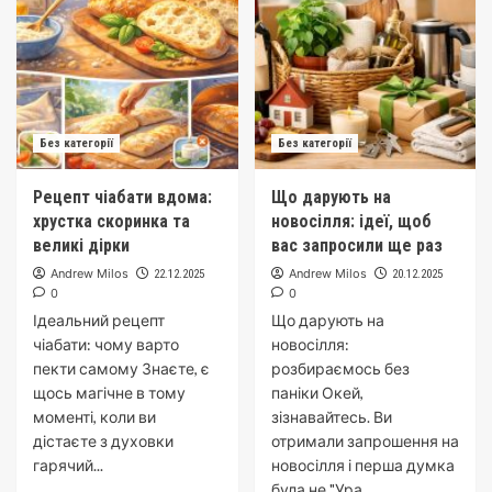
Без категорії
Без категорії
Рецепт чіабати вдома:
Що дарують на
хрустка скоринка та
новосілля: ідеї, щоб
великі дірки
вас запросили ще раз
Andrew Milos
Andrew Milos
22.12.2025
20.12.2025
0
0
Ідеальний рецепт
Що дарують на
чіабати: чому варто
новосілля:
пекти самому Знаєте, є
розбираємось без
щось магічне в тому
паніки Окей,
моменті, коли ви
зізнавайтесь. Ви
дістаєте з духовки
отримали запрошення на
гарячий...
новосілля і перша думка
була не "Ура,...