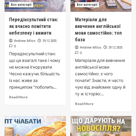
Без категорії
Без категорії
Передінсультний стан:
Матеріали для
як вчасно помітити
вивчення англійської
небезпеку і вижити
мови самостійно: топ
база
Andrew Milos
29.12.2025
0
Andrew Milos
29.12.2025
0
Передінсультний стан:
що це взагалі таке і чому
Матеріали для вивчення
не можна ігнорувати
англійської мови
Чесно кажучи, більшість
самостійно: з чого
із нас живе за
почати? Знаєте, я часто
принципом "поболить...
чую від знайомих одну й
ту ж історію:...
Read More
Read More