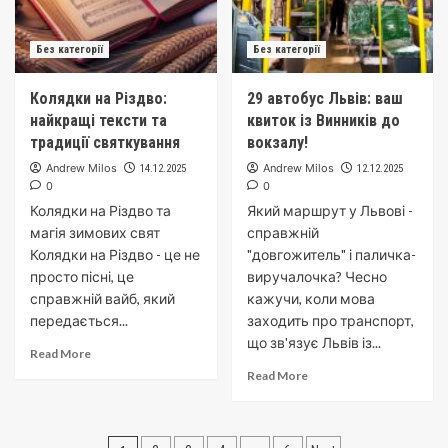
Без категорії
Без категорії
Колядки на Різдво:
29 автобус Львів: ваш
найкращі тексти та
квиток із Винників до
традиції святкування
вокзалу!
Andrew Milos
Andrew Milos
14.12.2025
12.12.2025
0
0
Колядки на Різдво та
Який маршрут у Львові -
магія зимових свят
справжній
Колядки на Різдво - це не
"довгожитель" і паличка-
просто пісні, це
виручалочка? Чесно
справжній вайб, який
кажучи, коли мова
передається...
заходить про транспорт,
що зв'язує Львів із...
Read More
Read More