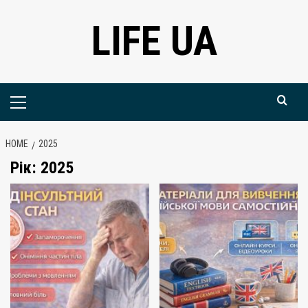
Skip
LIFE UA
to
content
Primary
Menu
HOME
2025
Рік:
2025