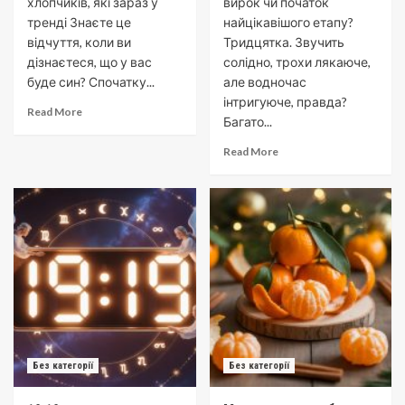
хлопчиків, які зараз у
вирок чи початок
тренді Знаєте це
найцікавішого етапу?
відчуття, коли ви
Тридцятка. Звучить
дізнаєтеся, що у вас
солідно, трохи лякаюче,
буде син? Спочатку...
але водночас
інтригуюче, правда?
Read More
Багато...
Read More
Без категорії
Без категорії