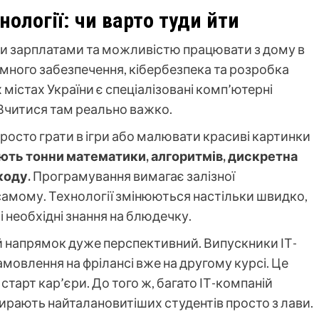
нології: чи варто туди йти
и зарплатами та можливістю працювати з дому в
амного забезпечення, кібербезпека та розробка
х містах України є спеціалізовані комп’ютерні
 Вчитися там реально важко.
просто грати в ігри або малювати красиві картинки
ають тонни математики, алгоритмів, дискретна
коду.
Програмування вимагає залізної
самому. Технології змінюються настільки швидко,
 необхідні знання на блюдечку.
ей напрямок дуже перспективний. Випускники ІТ-
мовлення на фрілансі вже на другому курсі. Це
старт кар’єри. До того ж, багато ІТ-компаній
ирають найталановитіших студентів просто з лави.