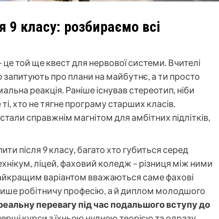
 9 класу: розбираємо всі
 це той ще квест для нервової системи. Вчителі
о запитують про плани на майбутнє, а ти просто
альна реакція. Раніше існував стереотип, ніби
і, хто не тягне програму старших класів.
 стали справжнім магнітом для амбітних підлітків,
ти після 9 класу, багато хто губиться серед
ехнікум, ліцей, фаховий коледж – різниця між ними
 найкращим варіантом вважаються саме фахові
лише робітничу професію, а й диплом молодшого
реальну перевагу під час подальшого вступу до
рші курси з їхньою нудною теорією та одразу