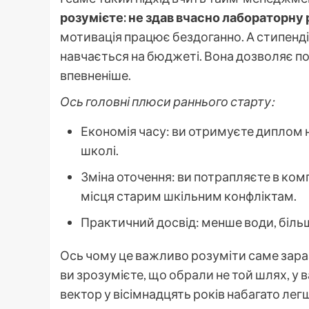
розумієте: не здав вчасно лабораторну 
мотивація працює бездоганно. А стипендія
навчається на бюджеті. Вона дозволяє по
впевненіше.
Ось головні плюси раннього старту:
Економія часу: ви отримуєте диплом на
школі.
Зміна оточення: ви потрапляєте в ком
місця старим шкільним конфліктам.
Практичний досвід: менше води, більш
Ось чому це важливо розуміти саме зараз.
ви зрозумієте, що обрали не той шлях, у 
вектор у вісімнадцять років набагато легш