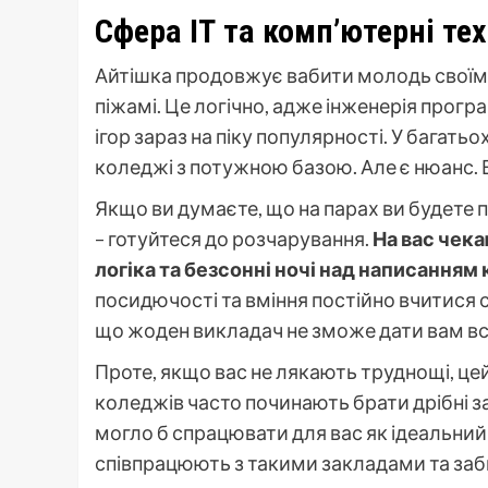
Сфера ІТ та комп’ютерні тех
Айтішка продовжує вабити молодь своїм
піжамі. Це логічно, адже інженерія прогр
ігор зараз на піку популярності. У багатьо
коледжі з потужною базою. Але є нюанс.
Якщо ви думаєте, що на парах ви будете 
– готуйтеся до розчарування.
На вас чек
логіка та безсонні ночі над написанням 
посидючості та вміння постійно вчитися 
що жоден викладач не зможе дати вам всі
Проте, якщо вас не лякають труднощі, ц
коледжів часто починають брати дрібні за
могло б спрацювати для вас як ідеальний 
співпрацюють з такими закладами та заб