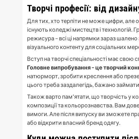
Творчі професії: від дизайн
Для тих, хто терпіти не може цифри, але
існують коледжі мистецтв і технологій. 
режисура – всі ці напрямки зараз шалено
візуального контенту для соціальних мер
Вступ на творчі спеціальності має свою с
Головне випробування – це творчий кон
натюрморт, зробити креслення або презен
цього треба заздалегідь, бажано займатис
Також варто пам’ятати, що творчість у 
композиції та кольорознавства. Вам дове
вимоги. Але після випуску ви зможете пр
або відкрити власний бренд одягу.
Куди можна поступити після