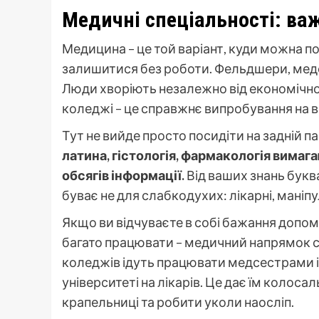
Медичні спеціальності: ва
Медицина – це той варіант, куди можна по
залишитися без роботи. Фельдшери, медсе
Люди хворіють незалежно від економічної 
коледжі – це справжнє випробування на в
Тут не вийде просто посидіти на задній п
латина, гістологія, фармакологія вима
обсягів інформації.
Від ваших знань бук
буває не для слабкодухих: лікарні, маніп
Якщо ви відчуваєте в собі бажання допома
багато працювати – медичний напрямок 
коледжів ідуть працювати медсестрами 
університеті на лікарів. Це дає їм колос
крапельниці та робити уколи наосліп.