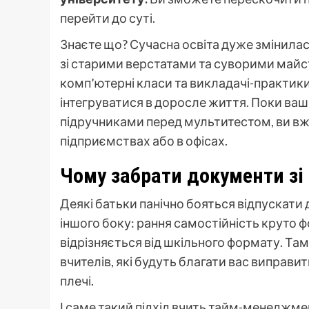
перейти до суті.
Знаєте що? Сучасна освіта дуже змінилас
зі старими верстатами та суворими майстр
комп’ютерні класи та викладачі-практик
інтегруватися в доросле життя. Поки ва
підручниками перед мультитестом, ви в
підприємствах або в офісах.
Чому забрати документи зі 
Деякі батьки панічно бояться відпускати д
іншого боку: рання самостійність круто 
відрізняється від шкільного формату. Там
вчителів, які будуть благати вас виправит
плечі.
І саме такий підхід вчить тайм-менеджмен