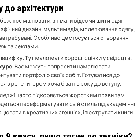
у до архітектури
 обожнює малювати, знімати відео чи шити одяг,
Графічний дизайн, мультимедіа, моделювання одягу,
 затребувані. Особливо це стосується створення
еж та реклами.
пецифіку. Тут мало мати хороші оцінки у свідоцтві.
курс.
Вас можуть попросити намалювати
тувати портфоліо своїх робіт. Готуватися до
я з репетитором хоча б за пів року до вступу.
коледжі часто підкоряється жорстким правилам
деться переформатувати свій стиль під академічні
ацювати в креативних агенціях, ілюструвати книги
 9 класу, якщо тягне до техніки?