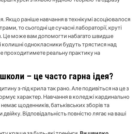
я. Якщо раніше навчання в технікумі асоціювалося
ами, то сьогодні це сучасні лабораторії, круті
и. Це може вам допомогти набагато швидше
ші колишні однокласники будуть трястися над
же проходитимете реальну практику на
школи – це часто гарна ідея?
итину з-під крила так рано. Але подивіться на це з
формує характер. Навчання в коледжі кардинально
 немає щоденників, батьківських зборів та
и двійку. Відповідальність повністю лягає на ваші
ту краще за будь-які тренінги.
Ви швидко