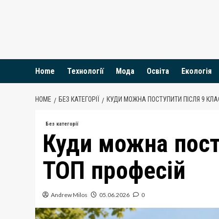
Skip
to
content
Home
Технології
Мода
Освіта
Екологія
HOME
БЕЗ КАТЕГОРІЇ
КУДИ МОЖНА ПОСТУПИТИ ПІСЛЯ 9 КЛА
Без категорії
Куди можна пост
ТОП професій
Andrew Milos
05.06.2026
0