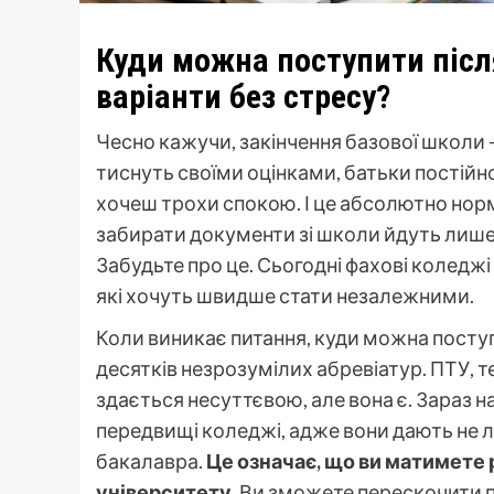
Куди можна поступити після
варіанти без стресу?
Чесно кажучи, закінчення базової школи –
тиснуть своїми оцінками, батьки постійн
хочеш трохи спокою. І це абсолютно норм
забирати документи зі школи йдуть лише т
Забудьте про це. Сьогодні фахові коледжі
які хочуть швидше стати незалежними.
Коли виникає питання, куди можна поступи
десятків незрозумілих абревіатур. ПТУ, т
здається несуттєвою, але вона є. Зараз
передвищі коледжі, адже вони дають не 
бакалавра.
Це означає, що ви матимете 
університету.
Ви зможете перескочити пе