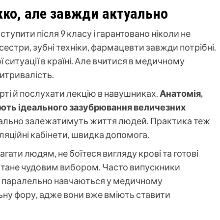
жко, але завжди актуально
ступити після 9 класу і гарантовано ніколи не
стри, зубні техніки, фармацевти завжди потрібні.
ситуації в країні. Але вчитися в медичному
итривалість.
арті й послухати лекцію в навушниках.
Анатомія,
гають ідеального зазубрювання величезних
вально залежатимуть життя людей. Практика теж
уляційні кабінети, швидка допомога.
гати людям, не боїтеся вигляду крові та готові
стане чудовим вибором. Часто випускники
і паралельно навчаються у медичному
альну фору, адже вони вже вміють ставити