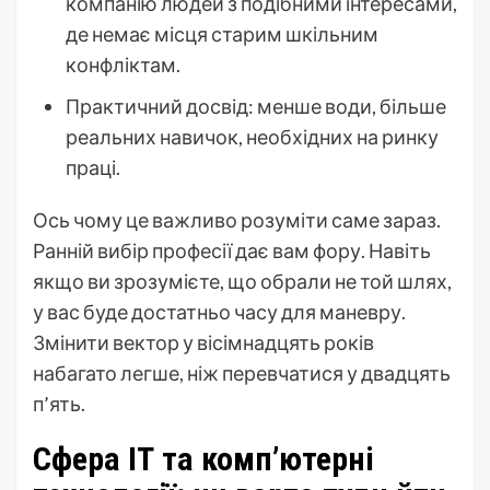
компанію людей з подібними інтересами,
де немає місця старим шкільним
конфліктам.
Практичний досвід: менше води, більше
реальних навичок, необхідних на ринку
праці.
Ось чому це важливо розуміти саме зараз.
Ранній вибір професії дає вам фору. Навіть
якщо ви зрозумієте, що обрали не той шлях,
у вас буде достатньо часу для маневру.
Змінити вектор у вісімнадцять років
набагато легше, ніж перевчатися у двадцять
п’ять.
Сфера ІТ та комп’ютерні