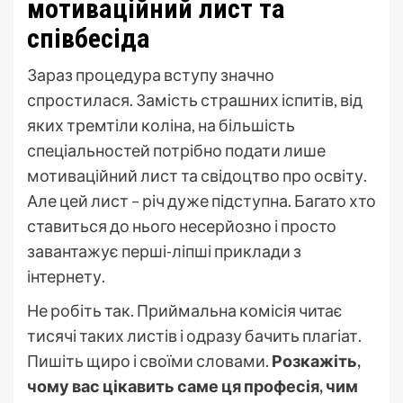
мотиваційний лист та
співбесіда
Зараз процедура вступу значно
спростилася. Замість страшних іспитів, від
яких тремтіли коліна, на більшість
спеціальностей потрібно подати лише
мотиваційний лист та свідоцтво про освіту.
Але цей лист – річ дуже підступна. Багато хто
ставиться до нього несерйозно і просто
завантажує перші-ліпші приклади з
інтернету.
Не робіть так. Приймальна комісія читає
тисячі таких листів і одразу бачить плагіат.
Пишіть щиро і своїми словами.
Розкажіть,
чому вас цікавить саме ця професія, чим