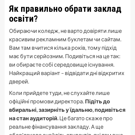
Як правильно обрати заклад
освіти?
Обираючи коледж, не варто довіряти лише
красивим рекламним буклетам чи сайтам.
Вам там вчитися кілька років, тому підхід
має бути серйозним. Подивіться на це так:
ви обираєте собі середовище існування.
Найкращий варіант – відвідати дні відкритих
дверей.
Коли прийдете туди, не слухайте лише
офіційні промови директора.
Підіть до
вбиральні, зазирніть у їдальню, подивіться
на стан аудиторій.
Це багато скаже про
реальне фінансування закладу. А ще
обов’язково знайдіть студентів, які там вже