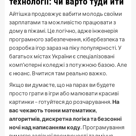
технології: чи варто туди йти
Айтішка продовжує вабити молодь своїми
зарплатами та можливістю працювати з
дому в піжамі. Це логічно, адже інженерія
програмного забезпечення, кібербезпека та
розробка ігор зараз на піку популярності. У
багатьох містах України є спеціалізовані
комп’ютерні коледжі з потужною базою. Але
є нюанс. Вчитися там реально важко.
Якщо ви думаєте, що на парах ви будете
просто грати в ігри або малювати красиві
картинки – готуйтеся до розчарування.
На
вас чекають тонни математики,
алгоритмів, дискретна логіка та безсонні
ночі над написанням коду.
Програмування
вимагає залізної посидючості та вміння