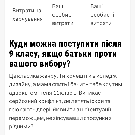
Ваші
Ваші
Витрати на
особисті
особисті
харчування
витрати
витрати
Куди можна поступити після
9 класу, якщо батьки проти
вашого вибору?
Це класика жанру. Ти хочеш іти в коледж
дизайну, а мама спить і бачить тебе крутим
адвокатом після 11 класів. Виникає
серйозний конфлікт, де летять іскри та
грюкають двері. Як вийти з цієї ситуації
переможцем, не зіпсувавши стосунки з
рідними?