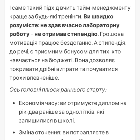
І саме такий підхід вчить тайм-менеджменту
краще за будь-які тренінги.
Ви швидко
розумієте: не здав вчасно лабораторну
роботу – не отримав стипендію.
Грошова
мотивація працює бездоганно. А стипендія,
до речі, є приємним бонусом для тих, хто
навчається на бюджеті. Вона дозволяє
покривати дрібні витрати та почуватися
трохи впевненіше.
Ось головні плюси раннього старту:
Економія часу: ви отримуєте диплом на
рік-два раніше за однолітків, які
залишилися в школі.
Зміна оточення: ви потрапляєте в