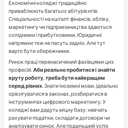
Економічні коледжі традиційно
приваблюють багатьох абітурієнтів.
Спеціальності на кшталт фінансів, обліку,
маркетингу чи підприємництва здаються
солідними і прибутковими. Юридичні
напрямки теж не пасуть задніх. Але тут
варто бути обережними.
Ринок праці перенасичений фахівцями цих
професій.
Аби реально пробитися і знайти
круту роботу, треба бути найкращим
серед рівних.
Знати іноземні мови, ідеально
орієнтуватися в законах, розбиратися в
інструментах цифрового маркетингу. У
коледжі вам дадуть міцну базу: навчать
рахувати податки, складати договори чи
аналізувати ринок. Але подальший успіх