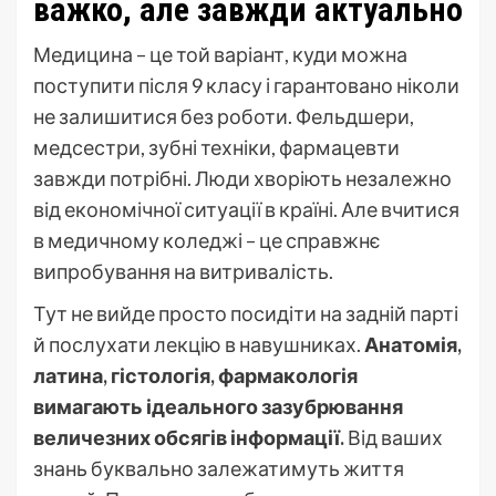
важко, але завжди актуально
Медицина – це той варіант, куди можна
поступити після 9 класу і гарантовано ніколи
не залишитися без роботи. Фельдшери,
медсестри, зубні техніки, фармацевти
завжди потрібні. Люди хворіють незалежно
від економічної ситуації в країні. Але вчитися
в медичному коледжі – це справжнє
випробування на витривалість.
Тут не вийде просто посидіти на задній парті
й послухати лекцію в навушниках.
Анатомія,
латина, гістологія, фармакологія
вимагають ідеального зазубрювання
величезних обсягів інформації.
Від ваших
знань буквально залежатимуть життя