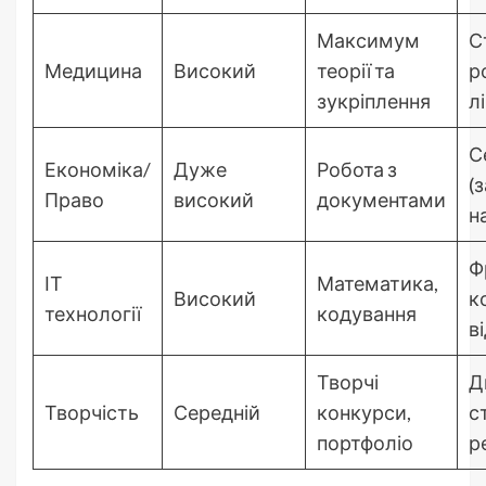
Максимум
С
Медицина
Високий
теорії та
р
зукріплення
л
С
Економіка/
Дуже
Робота з
(
Право
високий
документами
н
Ф
ІТ
Математика,
Високий
к
технології
кодування
в
Творчі
Д
Творчість
Середній
конкурси,
ст
портфоліо
р