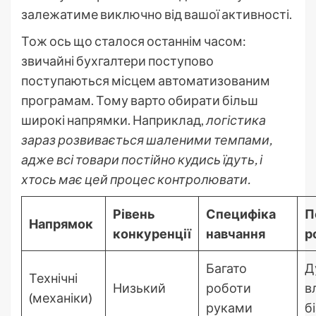
залежатиме виключно від вашої активності.
Тож ось що сталося останнім часом:
звичайні бухгалтери поступово
поступаються місцем автоматизованим
програмам. Тому варто обирати більш
широкі напрямки. Наприклад,
логістика
зараз розвивається шаленими темпами,
адже всі товари постійно кудись їдуть, і
хтось має цей процес контролювати.
Рівень
Специфіка
П
Напрямок
конкуренції
навчання
р
Багато
Д
Технічні
Низький
роботи
в
(механіки)
руками
б