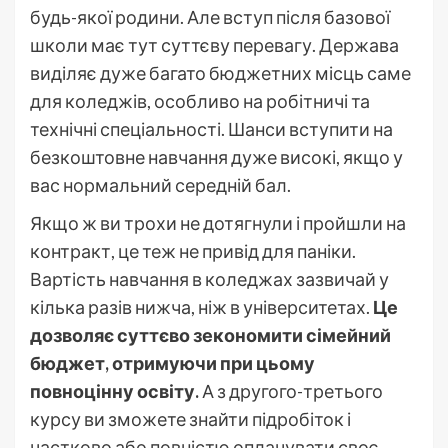
будь-якої родини. Але вступ після базової
школи має тут суттєву перевагу. Держава
виділяє дуже багато бюджетних місць саме
для коледжів, особливо на робітничі та
технічні спеціальності. Шанси вступити на
безкоштовне навчання дуже високі, якщо у
вас нормальний середній бал.
Якщо ж ви трохи не дотягнули і пройшли на
контракт, це теж не привід для паніки.
Вартість навчання в коледжах зазвичай у
кілька разів нижча, ніж в університетах.
Це
дозволяє суттєво зекономити сімейний
бюджет, отримуючи при цьому
повноцінну освіту.
А з другого-третього
курсу ви зможете знайти підробіток і
частково або повністю оплачувати своє