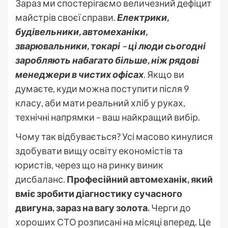
Зараз ми спостерігаємо величезний дефіцит
майстрів своєї справи.
Електрики,
будівельники, автомеханіки,
зварювальники, токарі – ці люди сьогодні
заробляють набагато більше, ніж рядові
менеджери в чистих офісах
. Якщо ви
думаєте, куди можна поступити після 9
класу, аби мати реальний хліб у руках,
технічні напрямки – ваш найкращий вибір.
Чому так відбувається? Усі масово кинулися
здобувати вищу освіту економістів та
юристів, через що на ринку виник
дисбаланс.
Професійний автомеханік, який
вміє зробити діагностику сучасного
двигуна, зараз на вагу золота.
Черги до
хороших СТО розписані на місяці вперед. Це