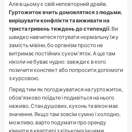
Але в цьому є свій неповторний драйв.
Гуртожиток вчить домовлятися з людьми,
вирішувати конфлікти та виживати на
триста гривень тиждень до стипендії.
Ви
швидко навчитеся готувати нормальну їжу
замість мівіни, бо організм просто не
витримає постійних сухом’яток. А ще там
ніколи не буває нудно: завжди є в кого
позичити конспект або попросити допомоги
з курсовою.
Перед тим як погоджуватися на гуртожиток,
обов’язково поїдьте і подивіться на нього
наживо. Стан душових, кухонь та вікон має
значення. Якщо там зовсім сумно і холодно,
можливо, варто подумати про оренду
кімнати в квартирі з кількома іншими