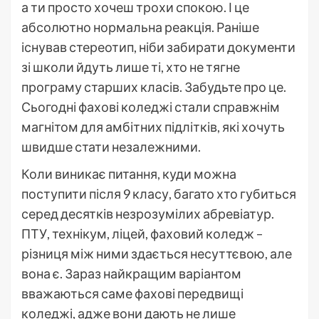
а ти просто хочеш трохи спокою. І це
абсолютно нормальна реакція. Раніше
існував стереотип, ніби забирати документи
зі школи йдуть лише ті, хто не тягне
програму старших класів. Забудьте про це.
Сьогодні фахові коледжі стали справжнім
магнітом для амбітних підлітків, які хочуть
швидше стати незалежними.
Коли виникає питання, куди можна
поступити після 9 класу, багато хто губиться
серед десятків незрозумілих абревіатур.
ПТУ, технікум, ліцей, фаховий коледж –
різниця між ними здається несуттєвою, але
вона є. Зараз найкращим варіантом
вважаються саме фахові передвищі
коледжі, адже вони дають не лише