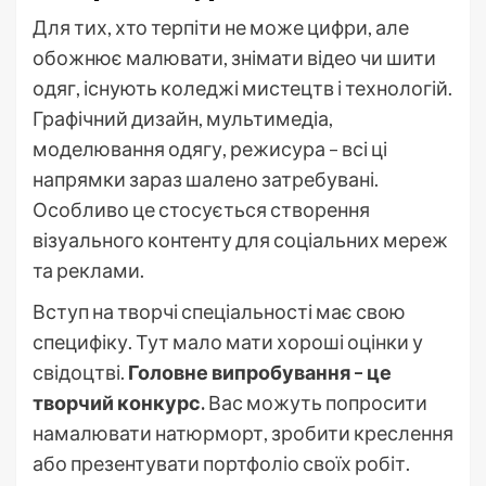
Для тих, хто терпіти не може цифри, але
обожнює малювати, знімати відео чи шити
одяг, існують коледжі мистецтв і технологій.
Графічний дизайн, мультимедіа,
моделювання одягу, режисура – всі ці
напрямки зараз шалено затребувані.
Особливо це стосується створення
візуального контенту для соціальних мереж
та реклами.
Вступ на творчі спеціальності має свою
специфіку. Тут мало мати хороші оцінки у
свідоцтві.
Головне випробування – це
творчий конкурс.
Вас можуть попросити
намалювати натюрморт, зробити креслення
або презентувати портфоліо своїх робіт.