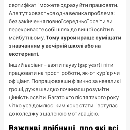
сертифікат і можете одразу йти працювати.
Але тут ховається одна велика проблема:
без закінчення повної середньої освіти ви
перекриваєте собі шлях до вищої освіти в
майбутньому.
Тому курси краще суміщати
з навчанням у вечірній школі або на
екстернаті.
Інший варіант – взяти паузу (gap year) і піти
працювати на прості роботи, як-от кур’єр чи
офіціант. Попрацювавши фізично за невеликі
гроші, дуже швидко починаєш розуміти
цінність освіти. Багато хто після такого року
чітко усвідомлює, ким хоче стати, і вступає
до коледжу з шаленою мотивацією.
Важливі дрібниці, про які всі