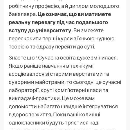
робітничу професію, а й диплом молодшого
бакалавра.
Це означає, що ви матимете
реальну перевагу під час подальшого
вступу до університету.
Ви зможете
перескочити перші курси з їхньою нудною
теорією та одразу перейти до суті.
Знаєте що? Сучасна освіта дуже змінилася.
Якщо раніше навчання в технікумі
асоціювалося зі старими верстатами та
суворими майстрами, то сьогодні це сучасні
лабораторії, круті комп’ютерні класи та
викладачі-практики. Це може вам
допомогти набагато швидше інтегруватися
в доросле життя. Поки ваші колишні
однокласники будуть трястися над