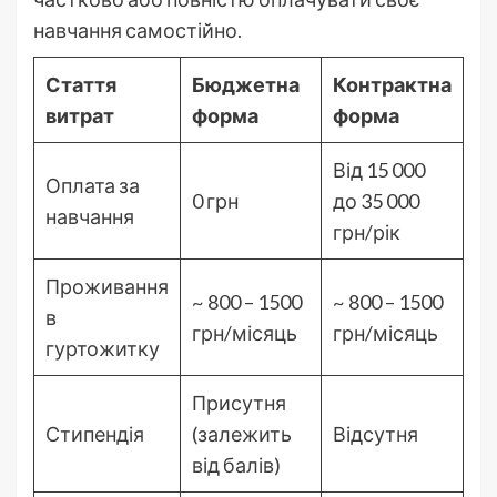
навчання самостійно.
Стаття
Бюджетна
Контрактна
витрат
форма
форма
Від 15 000
Оплата за
0 грн
до 35 000
навчання
грн/рік
Проживання
~ 800 – 1500
~ 800 – 1500
в
грн/місяць
грн/місяць
гуртожитку
Присутня
Стипендія
(залежить
Відсутня
від балів)