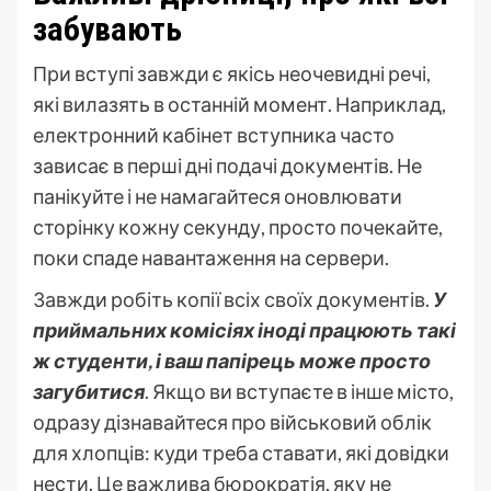
забувають
При вступі завжди є якісь неочевидні речі,
які вилазять в останній момент. Наприклад,
електронний кабінет вступника часто
зависає в перші дні подачі документів. Не
панікуйте і не намагайтеся оновлювати
сторінку кожну секунду, просто почекайте,
поки спаде навантаження на сервери.
Завжди робіть копії всіх своїх документів.
У
приймальних комісіях іноді працюють такі
ж студенти, і ваш папірець може просто
загубитися
. Якщо ви вступаєте в інше місто,
одразу дізнавайтеся про військовий облік
для хлопців: куди треба ставати, які довідки
нести. Це важлива бюрократія, яку не